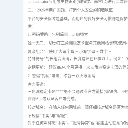
authenticator应用或生物识别(如指纹、面容ID)进
二、 2026年用户实践：打造个人安全的铜墙铁壁
平台的安全保障是基础，而用户的良好安全习惯则是保护
全：
1. 密码策略：告别简单，走向强大
独一无二： 切勿在三角洲稳定卡盟与其他网站/游戏使
复杂组合： 使用“大写字母 + 小写字母 + 数字 +
特殊符号”的长组合密码，长度建议在16位以上。例如：“G@meS
定期更新： 建议每3-6个月更换一次三角洲稳定卡盟的
2. 警惕“钓鱼”陷阱：练就一双火眼金睛
官方渠道：
三角洲稳定卡盟****绝不会通过非官方链接(如短信、
官网App或认证客户端完成。
核对域名： 在输入任何网址前，请仔细核对域名是否为官方域名(
不轻信“中奖”与“客服”：
对于任何声称您“中奖”、“账号异常”或“客服主动联系