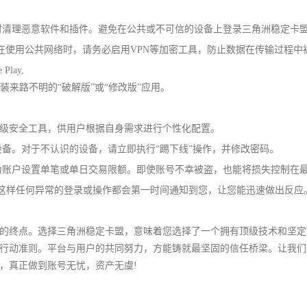
时清理恶意软件和插件。避免在公共或不可信的设备上登录三角洲稳定卡
作。在使用公共网络时，请务必启用VPN等加密工具，防止数据在传输过程中
lay,
装来路不明的“破解版”或“修改版”应用。
级安全工具，供用户根据自身需求进行个性化配置。
设备。对于不认识的设备，请立即执行“踢下线”操作，并修改密码。
为账户设置单笔或单日交易限额。即使账号不幸被盗，也能将损失控制在
)，这样任何异常的登录或操作都会第一时间通知到您，让您能迅速做出反应
永逸的终点。选择三角洲稳定卡盟，意味着您选择了一个拥有顶级技术和坚
行动准则。平台与用户的共同努力，方能铸就最坚固的信任桥梁。让我们
，真正做到账号无忧，资产无虞!