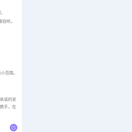
盟。
被窃听。
最小范围。
。
定承诺的安
携手，在