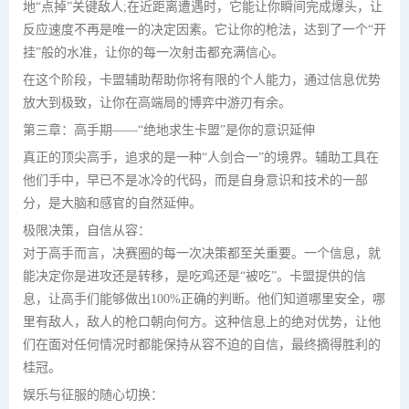
地“点掉”关键敌人;在近距离遭遇时，它能让你瞬间完成爆头，让
反应速度不再是唯一的决定因素。它让你的枪法，达到了一个“开
挂”般的水准，让你的每一次射击都充满信心。
在这个阶段，卡盟辅助帮助你将有限的个人能力，通过信息优势
放大到极致，让你在高端局的博弈中游刃有余。
第三章：高手期——“绝地求生卡盟”是你的意识延伸
真正的顶尖高手，追求的是一种“人剑合一”的境界。辅助工具在
他们手中，早已不是冰冷的代码，而是自身意识和技术的一部
分，是大脑和感官的自然延伸。
极限决策，自信从容：
对于高手而言，决赛圈的每一次决策都至关重要。一个信息，就
能决定你是进攻还是转移，是吃鸡还是“被吃”。卡盟提供的信
息，让高手们能够做出100%正确的判断。他们知道哪里安全，哪
里有敌人，敌人的枪口朝向何方。这种信息上的绝对优势，让他
们在面对任何情况时都能保持从容不迫的自信，最终摘得胜利的
桂冠。
娱乐与征服的随心切换：