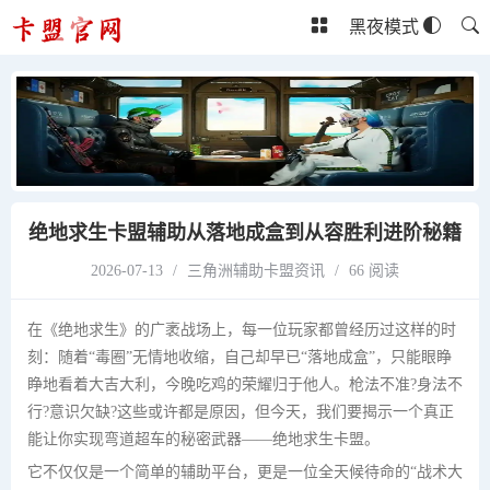
黑夜模式
绝地求生卡盟辅助从落地成盒到从容胜利进阶秘籍
2026-07-13
/
三角洲辅助卡盟资讯
/
66 阅读
在《绝地求生》的广袤战场上，每一位玩家都曾经历过这样的时
刻：随着“毒圈”无情地收缩，自己却早已“落地成盒”，只能眼睁
睁地看着大吉大利，今晚吃鸡的荣耀归于他人。枪法不准?身法不
行?意识欠缺?这些或许都是原因，但今天，我们要揭示一个真正
能让你实现弯道超车的秘密武器——绝地求生卡盟。
它不仅仅是一个简单的辅助平台，更是一位全天候待命的“战术大