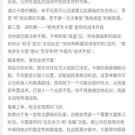
全感，让你在混乱的战场中找到生存的节奏。
通过卡盟的辅助，新手玩家可以迅速建立起基础的生存信心，享
受“苟”到后期的乐趣，而不是一次次重复“落地成盒”的挫败感。
第二章：进阶期——“绝地求生卡盟”是你的战术外挂
当你成功度过新手期，不再轻易“成盒”后，你会面临新的挑战：
如何从“苟活”变为“主动出击”?如何判断最佳进攻时机?这时，“绝
地求生卡盟”便从“生存导师”升级为“战术外挂”。
精准预判，掌控全场节奏：
高段位的对局，胜负往往在交火前就已决定。卡盟的高级辅助功
能，不仅能显示敌人位置，还能追踪其移动轨迹。这意味着你可
以分析敌人的跑毒路线，预测其下一个可能出现的伏点，从而提
前布置战术，打敌人一个出其不意。你不再是被动地应对，而是
主动地导演战局。
毫厘之争，枪法实现质的飞跃：
即使对于有一定枪法基础的玩家，压枪依然是一个需要大量练习
的活。卡盟提供的“无后坐力”和“自瞄”功能，能让你在极限对枪
中保持绝对的稳定性和精准度。在远距离对狙中，它能帮你稳稳