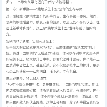
师”，一本带你从菜鸟迈向王者的“进阶秘籍”。
第一章：新手期——“绝地求生卡盟”是你的生存导师
对于刚接触《绝地求生》的新手而言，生存是第一要务。然而，
复杂的枪械后坐力、瞬息万变的战局、以及无处不在的伏击，往
往让新手寸步难行。这正是“绝地求生卡盟”发挥基础价值的地
方。
告别“钢枪”梦魇，实现苟活至上：
新手最大的误区就是喜欢“钢枪”，结果往往是“落地成盒”的开
始。通过卡盟提供的“无后坐力”辅助，你可以在对枪时实现子弹
的完美下压，极大提升击中率。即便枪法并非顶尖，你也能在正
面遭遇中占据上风，甚至反杀。这不仅仅是技术上的提升，更是
心态上的转变——让你明白，活下来，才有机会。
信息即生命，预见敌人动向：
“吃鸡”不仅仅是拼枪法，更是拼信息。卡盟的“透视”功能，能让
你透过墙壁和障碍物，清晰地看到敌人的位置。在进圈时，你不
再盲目突进;在搜房时，你不再提心吊胆;在决赛圈，你甚至可以
提前预判敌人的伏击路线。这种上帝视角，给了新手最宝贵的安